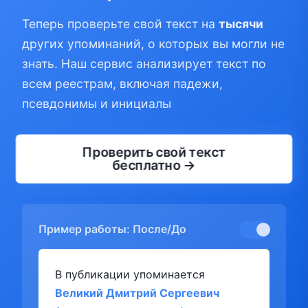
Теперь проверьте свой текст на
тысячи
других упоминаний, о которых вы могли не
знать. Наш сервис анализирует текст по
всем реестрам, включая падежи,
псевдонимы и инициалы
Проверить свой текст
бесплатно →
Пример работы: После/До
В публикации упоминается
Великий Дмитрий Сергеевич