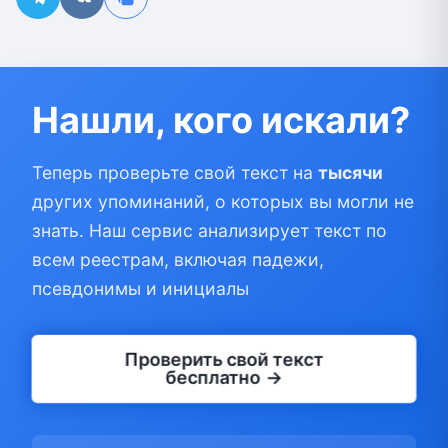
Нашли, кого искали?
Теперь проверьте свой текст на
тысячи
других упоминаний, о которых вы могли не
знать. Наш сервис анализирует текст по
всем реестрам, включая падежи,
псевдонимы и инициалы
Проверить свой текст
бесплатно →