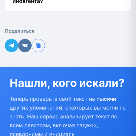
иноагента?
Поделиться
Нашли, кого искали?
Теперь проверьте свой текст на
тысячи
других упоминаний, о которых вы могли не
знать. Наш сервис анализирует текст по
всем реестрам, включая падежи,
псевдонимы и инициалы