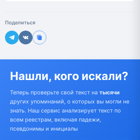
Поделиться
Нашли, кого искали?
Теперь проверьте свой текст на
тысячи
других упоминаний, о которых вы могли не
знать. Наш сервис анализирует текст по
всем реестрам, включая падежи,
псевдонимы и инициалы