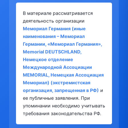
В материале рассматривается
деятельность организации
Мемориал Германия (иные
наименования – Мемориал
Германии, «Мемориал Германия»,
Memorial DEUTSCHLAND,
Немецкое отделение
Международной Ассоциации
MEMORIAL, Немецкая Ассоциация
Мемориал) (экстремистская
организация, запрещенная в РФ)
и
ее публичные заявления. При
упоминании необходимо учитывать
требования законодательства РФ.