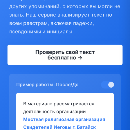
других упоминаний, о которых вы могли не
знать. Наш сервис анализирует текст по
всем реестрам, включая падежи,
псевдонимы и инициалы
Проверить свой текст
бесплатно →
Пример работы: После/До
В материале рассматривается
деятельность организации
Местная религиозная организация
Свидетелей Иеговы г. Батайск