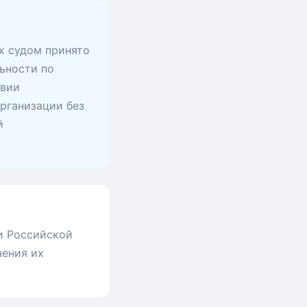
х судом принято
ьности по
твии
рганизации без
й
и Российской
чения их