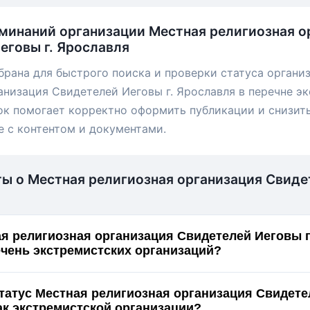
минаний организации Местная религиозная о
еговы г. Ярославля
брана для быстрого поиска и проверки статуса органи
анизация Свидетелей Иеговы г. Ярославля в перечне э
ок помогает корректно оформить публикации и снизит
е с контентом и документами.
ты о Местная религиозная организация Свид
я религиозная организация Свидетелей Иеговы г
ечень экстремистских организаций?
статус Местная религиозная организация Свидет
 Ярославля как экстремистской организации?