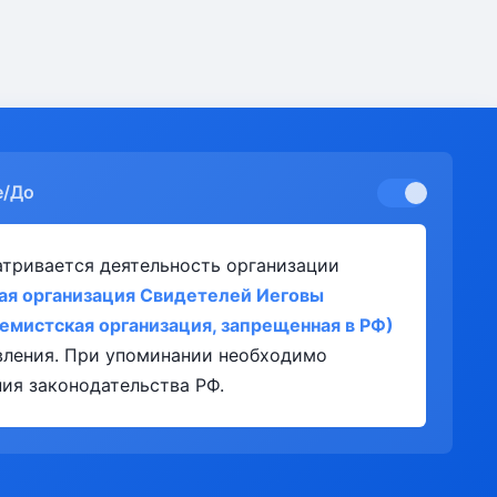
е/До
атривается деятельность организации
ая организация Свидетелей Иеговы
ремистская организация, запрещенная в РФ)
явления. При упоминании необходимо
ия законодательства РФ.