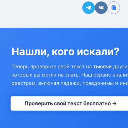
Нашли, кого искали?
Теперь проверьте свой текст на
тысячи
други
которых вы могли не знать. Наш сервис анали
реестрам, включая падежи, псевдонимы и ин
Проверить свой текст бесплатно →