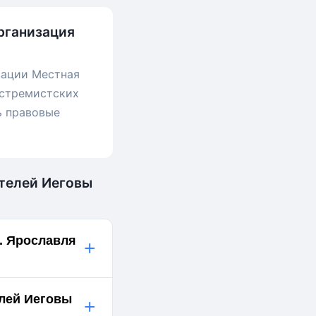
рганизация
зации Местная
кстремистских
ь правовые
етелей Иеговы
. Ярославля
+
елей Иеговы
+