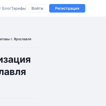
Блог
Тарифы
Войти
Регистрация
еговы г. Ярославля
изация
лавля