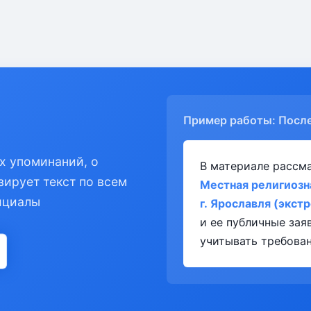
Пример работы: Посл
х упоминаний, о
В материале рассм
зирует текст по всем
Местная религиозн
ициалы
г. Ярославля (экст
и ее публичные за
учитывать требован