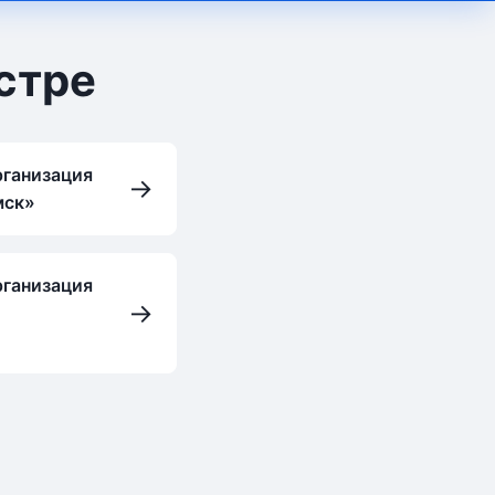
стре
рганизация
→
мск»
рганизация
→