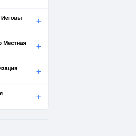
й Иеговы
+
о Местная
+
изация
+
ия
+