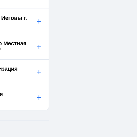
Иеговы г.
+
о Местная
+
?
изация
+
ия
+