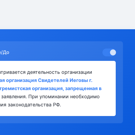
е/До
атривается деятельность организации
ая организация Свидетелей Иеговы г.
тремистская организация, запрещенная в
 заявления. При упоминании необходимо
ия законодательства РФ.