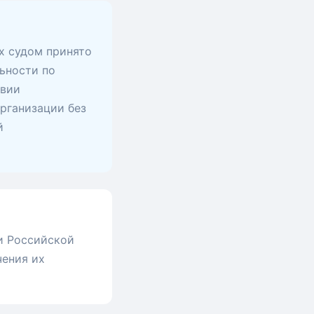
х судом принято
ьности по
твии
рганизации без
й
и Российской
чения их