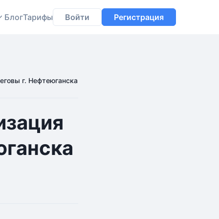
Блог
Тарифы
Войти
Регистрация
еговы г. Нефтеюганска
изация
юганска