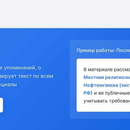
Пример работы: Посл
х упоминаний, о
В материале рассм
зирует текст по всем
Местная религиозн
ициалы
Нефтеюганска (экс
РФ)
и ее публичные
учитывать требован