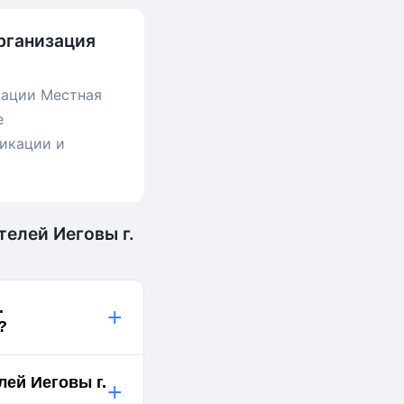
рганизация
зации Местная
е
ликации и
елей Иеговы г.
.
+
й?
лей Иеговы г.
+