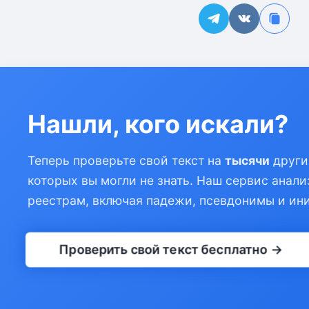
Нашли, кого искали?
Теперь проверьте свой текст на
тысячи
други
которых вы могли не знать. Наш сервис анали
реестрам, включая падежи, псевдонимы и ин
Проверить свой текст бесплатно →