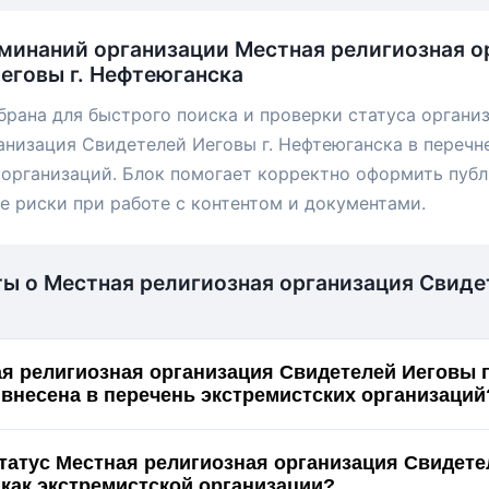
минаний организации Местная религиозная о
еговы г. Нефтеюганска
брана для быстрого поиска и проверки статуса органи
анизация Свидетелей Иеговы г. Нефтеюганска в перечн
организаций. Блок помогает корректно оформить пуб
е риски при работе с контентом и документами.
ы о Местная религиозная организация Свидет
я религиозная организация Свидетелей Иеговы г
Нефтеюганска внесена в перечень экстремистских организаци
статус Местная религиозная организация Свидете
Нефтеюганска как экстремистской организации?