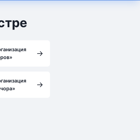
стре
рганизация
→
еров»
рганизация
→
ечора»