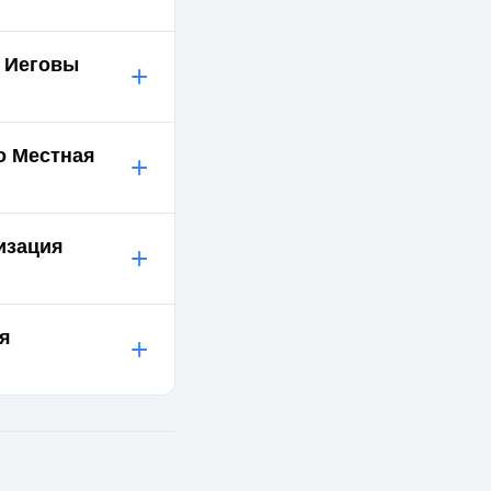
й Иеговы
+
о Местная
+
изация
+
ия
+