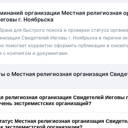
минаний организации Местная религиозная о
еговы г. Ноябрьска
брана для быстрого поиска и проверки статуса органи
анизация Свидетелей Иеговы г. Ноябрьска в перечне э
ок помогает корректно оформить публикации и снизит
е с контентом и документами.
ты о Местная религиозная организация Свид
я религиозная организация Свидетелей Иеговы г
ечень экстремистских организаций?
статус Местная религиозная организация Свидет
 Ноябрьска как экстремистской организации?