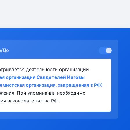
е/До
атривается деятельность организации
ая организация Свидетелей Иеговы
ремистская организация, запрещенная в РФ)
явления. При упоминании необходимо
ия законодательства РФ.