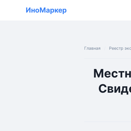
ИноМаркер
Главная
Реестр эк
Местн
Свиде