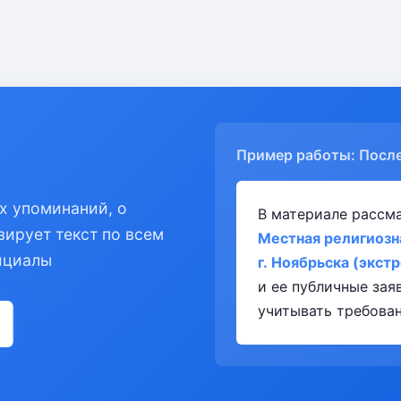
Пример работы: Посл
х упоминаний, о
В материале рассм
зирует текст по всем
Местная религиозн
ициалы
г. Ноябрьска (экст
и ее публичные за
учитывать требован