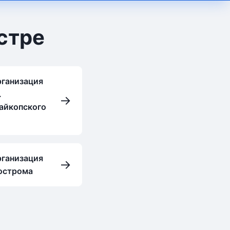
стре
рганизация
.
→
айкопского
рганизация
→
Кострома