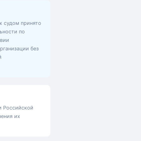
х судом принято
ьности по
твии
рганизации без
й
и Российской
чения их