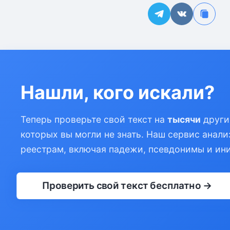
Нашли, кого искали?
Теперь проверьте свой текст на
тысячи
други
которых вы могли не знать. Наш сервис анали
реестрам, включая падежи, псевдонимы и ин
Проверить свой текст бесплатно →