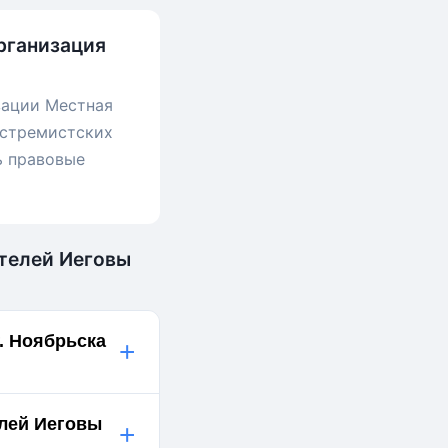
рганизация
зации Местная
кстремистских
ь правовые
етелей Иеговы
. Ноябрьска
+
елей Иеговы
+