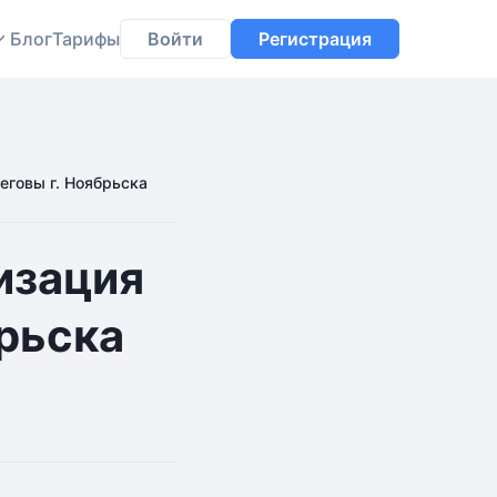
Блог
Тарифы
Войти
Регистрация
еговы г. Ноябрьска
изация
рьска