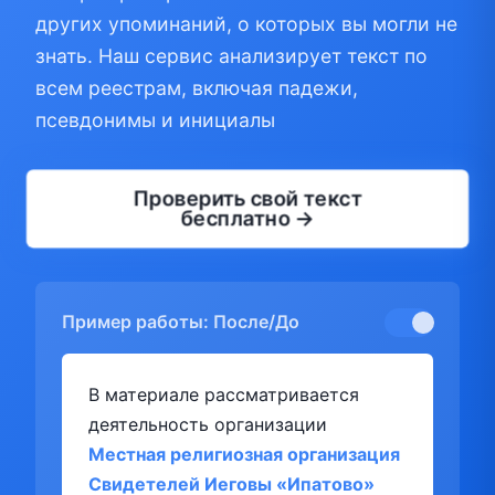
других упоминаний, о которых вы могли не
знать. Наш сервис анализирует текст по
всем реестрам, включая падежи,
псевдонимы и инициалы
Проверить свой текст
бесплатно →
Пример работы: После/До
В материале рассматривается
деятельность организации
Местная религиозная организация
Свидетелей Иеговы «Ипатово»