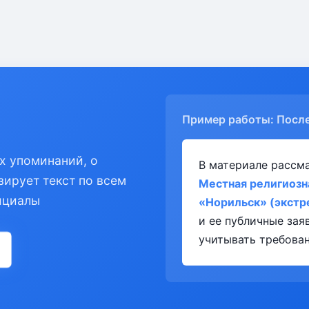
Пример работы: Посл
х упоминаний, о
В материале рассм
зирует текст по всем
Местная религиозн
ициалы
«Норильск» (экстр
и ее публичные за
учитывать требован