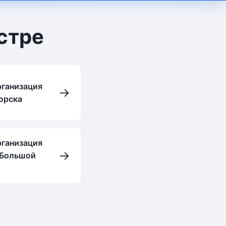
стре
рганизация
→
орска
рганизация
→
. Большой