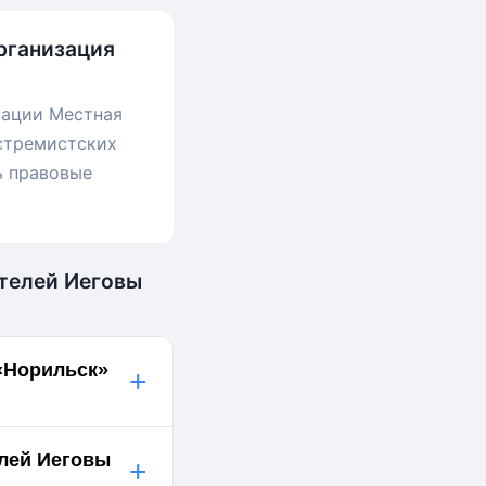
рганизация
зации Местная
кстремистских
ь правовые
етелей Иеговы
«Норильск»
+
елей Иеговы
+