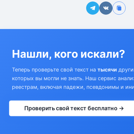
Нашли, кого искали?
Теперь проверьте свой текст на
тысячи
други
которых вы могли не знать. Наш сервис анали
реестрам, включая падежи, псевдонимы и ин
Проверить свой текст бесплатно →