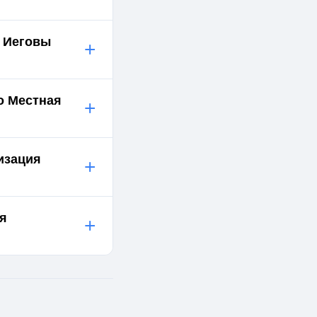
й Иеговы
+
о Местная
+
изация
+
ия
+