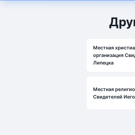
Дру
Местная христиа
организация Сви
Липецка
Местная религио
Свидетелей Иег