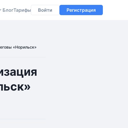
Блог
Тарифы
Войти
Регистрация
Иеговы «Норильск»
изация
льск»