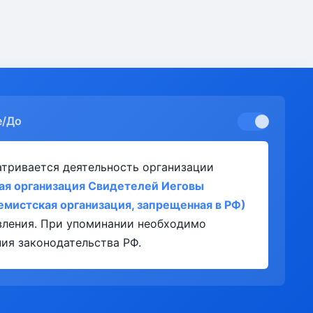
е/До
атривается деятельность организации
ая организация Свидетелей Иеговы
емистская организация, запрещенная в РФ)
явления. При упоминании необходимо
ия законодательства РФ.