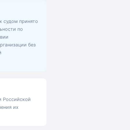
х судом принято
ьности по
твии
рганизации без
й
и Российской
чения их