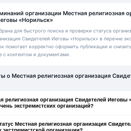
минаний организации Местная религиозная о
Иеговы «Норильск»
брана для быстрого поиска и проверки статуса органи
анизация Свидетелей Иеговы «Норильск» в перечне э
ок помогает корректно оформить публикации и снизит
е с контентом и документами.
ты о Местная религиозная организация Свид
я религиозная организация Свидетелей Иеговы 
ечень экстремистских организаций?
статус Местная религиозная организация Свидет
рильск» как экстремистской организации?