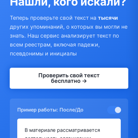
Нашли, кого искали?
Теперь проверьте свой текст на
тысячи
других упоминаний, о которых вы могли не
знать. Наш сервис анализирует текст по
всем реестрам, включая падежи,
псевдонимы и инициалы
Проверить свой текст
бесплатно →
Пример работы: После/До
В материале рассматривается