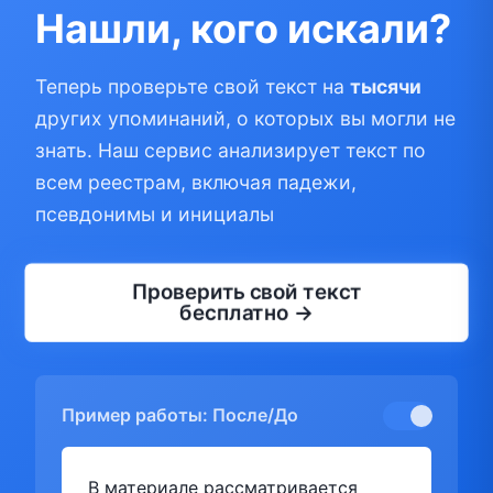
Нашли, кого искали?
Теперь проверьте свой текст на
тысячи
других упоминаний, о которых вы могли не
знать. Наш сервис анализирует текст по
всем реестрам, включая падежи,
псевдонимы и инициалы
Проверить свой текст
бесплатно →
Пример работы: После/До
В материале рассматривается