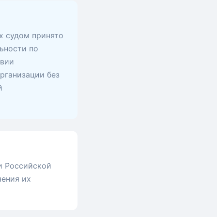
х судом принято
ьности по
твии
рганизации без
й
и Российской
чения их