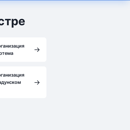
стре
рганизация
→
Артема
рганизация
→
адунском