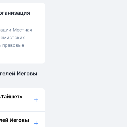
рганизация
зации Местная
ремистских
ь правовые
етелей Иеговы
«Тайшет»
+
елей Иеговы
+