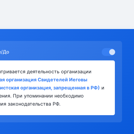
е/До
атривается деятельность организации
ая организация Свидетелей Иеговы
истская организация, запрещенная в РФ)
и
ления. При упоминании необходимо
ия законодательства РФ.