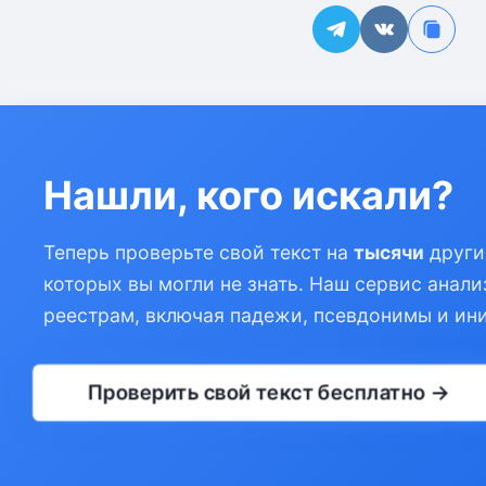
Нашли, кого искали?
Теперь проверьте свой текст на
тысячи
други
которых вы могли не знать. Наш сервис анали
реестрам, включая падежи, псевдонимы и ин
Проверить свой текст бесплатно →