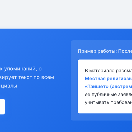
Пример работы: Посл
х упоминаний, о
В материале рассм
зирует текст по всем
Местная религиозн
ициалы
«Тайшет» (экстрем
ее публичные заяв
учитывать требован