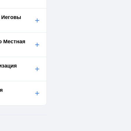
й Иеговы
+
о Местная
+
изация
+
ия
+