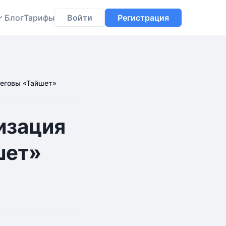
Блог
Тарифы
Войти
Регистрация
Иеговы «Тайшет»
изация
шет»