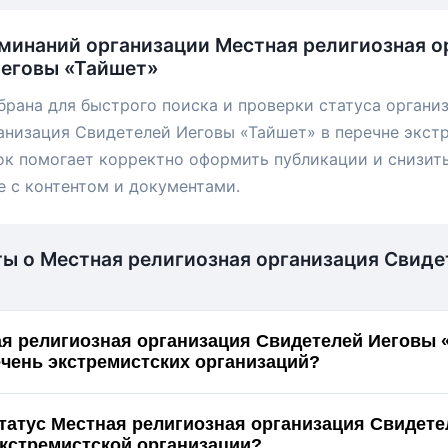
минаний организации Местная религиозная о
Иеговы «Тайшет»
брана для быстрого поиска и проверки статуса органи
анизация Свидетелей Иеговы «Тайшет» в перечне экст
ок помогает корректно оформить публикации и снизит
е с контентом и документами.
ты о Местная религиозная организация Свид
я религиозная организация Свидетелей Иеговы 
ечень экстремистских организаций?
статус Местная религиозная организация Свидет
ет» как экстремистской организации?