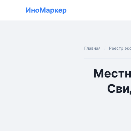
ИноМаркер
Главная
Реестр эк
Местн
Сви