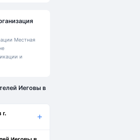
рганизация
зации Местная
не
ликации и
телей Иеговы в
 г.
+
лей Иеговы в