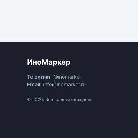
ИноМаркер
Telegram:
@inomarker
Email:
info@inomarker.ru
© 2026. Все права защищены.