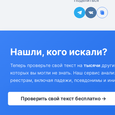
Поделиться
Нашли, кого искали?
Теперь проверьте свой текст на
тысячи
други
которых вы могли не знать. Наш сервис анали
реестрам, включая падежи, псевдонимы и ин
Проверить свой текст бесплатно →