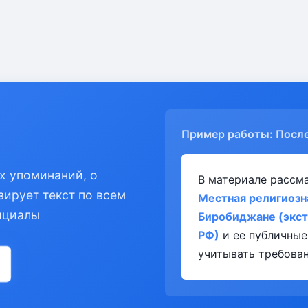
Пример работы: Посл
х упоминаний, о
В материале рассм
зирует текст по всем
Местная религиозна
ициалы
Биробиджане (экст
РФ)
и ее публичные
учитывать требован