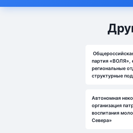
Дру
Общероссийская
партия «ВОЛЯ», 
региональные от
структурные под
Автономная нек
организация пат
воспитания мол
Севера»