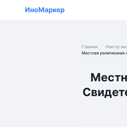
ИноМаркер
Главная
Реестр эк
Местная религиозная 
Местн
Свидете