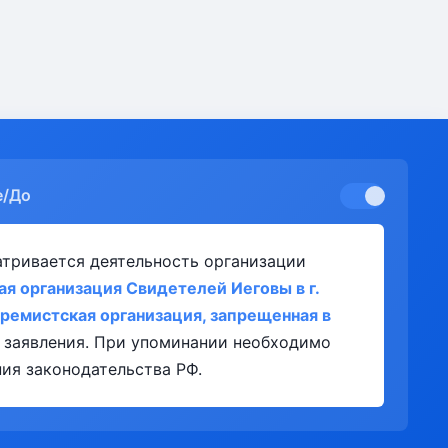
е/До
атривается деятельность организации
я организация Свидетелей Иеговы в г.
ремистская организация, запрещенная в
 заявления. При упоминании необходимо
ия законодательства РФ.