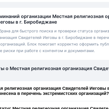
минаний организации Местная религиозная о
еговы в г. Биробиджане
брана для быстрого поиска и проверки статуса органи
анизация Свидетелей Иеговы в г. Биробиджане в переч
организаций. Блок помогает корректно оформить пуб
е риски при работе с контентом и документами.
ты о Местная религиозная организация Свиде
я религиозная организация Свидетелей Иеговы в
несена в перечень экстремистских организаций?
статус Местная религиозная организация Свидете