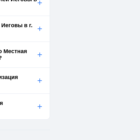
+
Иеговы в г.
+
о Местная
+
?
изация
+
ия
+