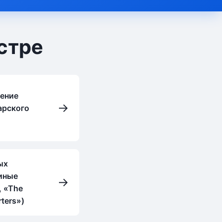
стре
ение
→
арского
ых
иные
→
, «The
ters»)