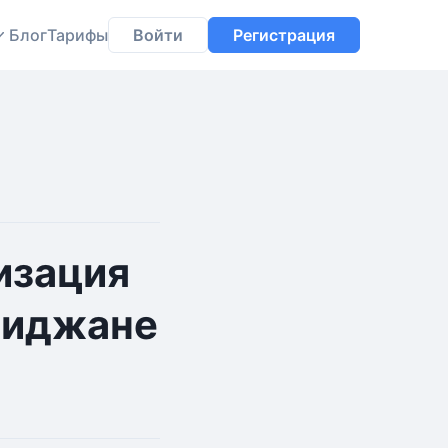
Блог
Тарифы
Войти
Регистрация
изация
обиджане