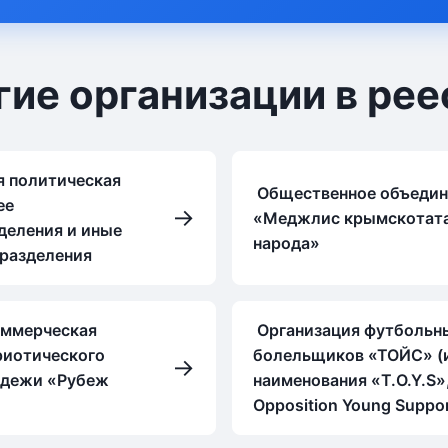
гие организации в рее
 политическая
Общественное объедин
ее
→
«Меджлис крымскотат
деления и иные
народа»
разделения
оммерческая
Организация футбольн
риотического
болельщиков «ТОЙС» (
→
одежи «Рубеж
наименования «T.O.Y.S»
Opposition Young Suppor