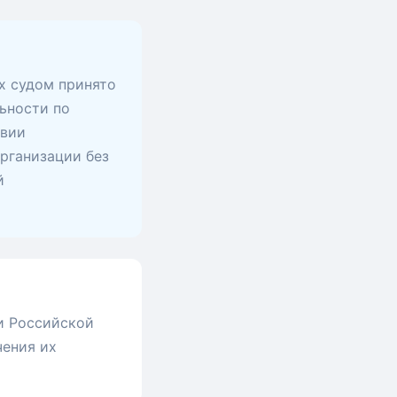
х судом принято
ьности по
твии
рганизации без
й
и Российской
чения их