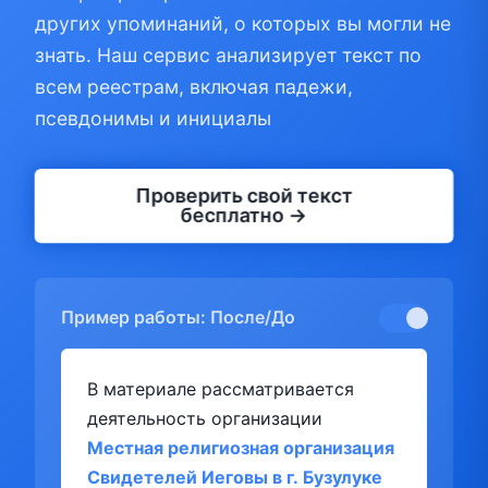
других упоминаний, о которых вы могли не
знать. Наш сервис анализирует текст по
всем реестрам, включая падежи,
псевдонимы и инициалы
Проверить свой текст
бесплатно →
Пример работы: После/До
В материале рассматривается
деятельность организации
Местная религиозная организация
Свидетелей Иеговы в г. Бузулуке