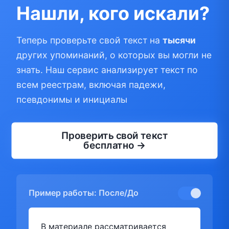
Нашли, кого искали?
Теперь проверьте свой текст на
тысячи
других упоминаний, о которых вы могли не
знать. Наш сервис анализирует текст по
всем реестрам, включая падежи,
псевдонимы и инициалы
Проверить свой текст
бесплатно →
Пример работы: После/До
В материале рассматривается