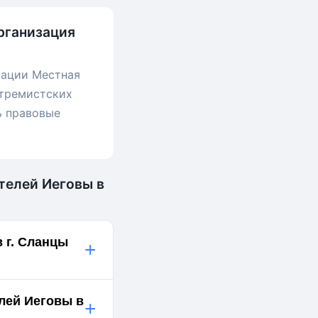
рганизация
зации Местная
стремистских
ь правовые
телей Иеговы в
 г. Сланцы
+
лей Иеговы в
+