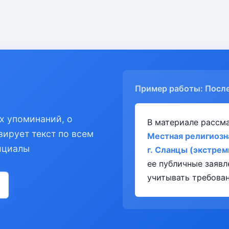
Пример работы: Посл
х упоминаний, о
В материале рассм
зирует текст по всем
Местная религиозн
ициалы
г. Сланцы (экстрем
ее публичные заяв
учитывать требован