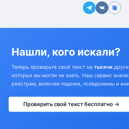
Нашли, кого искали?
Теперь проверьте свой текст на
тысячи
други
которых вы могли не знать. Наш сервис анали
реестрам, включая падежи, псевдонимы и ин
Проверить свой текст бесплатно →