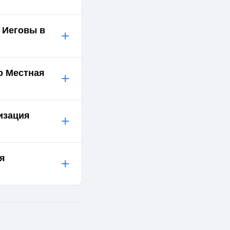
 Иеговы в
+
о Местная
+
изация
+
ия
+