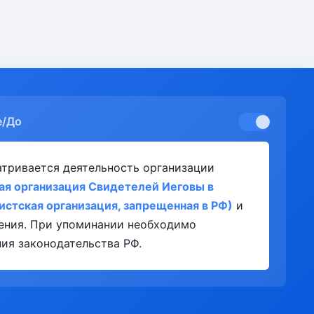
е/До
атривается деятельность организации
ая организация Свидетелей Иеговы в
истская организация, запрещенная в РФ)
и
ления. При упоминании необходимо
ия законодательства РФ.