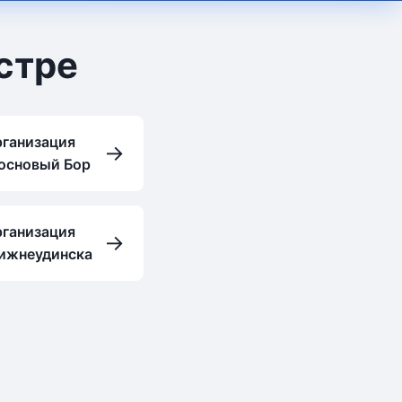
стре
рганизация
→
Сосновый Бор
рганизация
→
Нижнеудинска