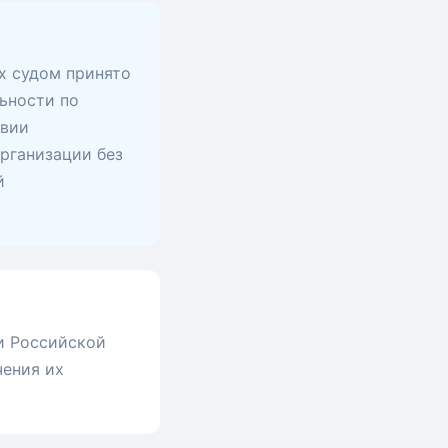
х судом принято
ьности по
твии
рганизации без
й
и Российской
чения их