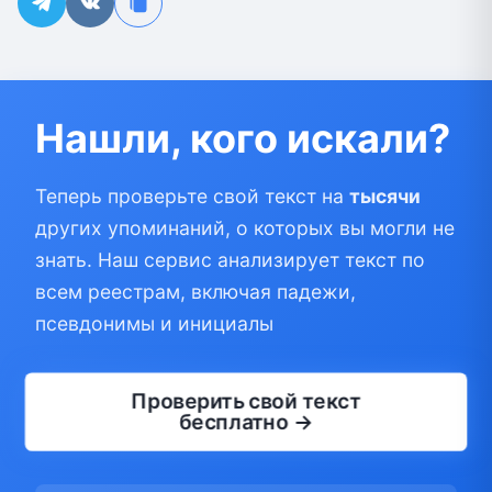
Нашли, кого искали?
Теперь проверьте свой текст на
тысячи
других упоминаний, о которых вы могли не
знать. Наш сервис анализирует текст по
всем реестрам, включая падежи,
псевдонимы и инициалы
Проверить свой текст
бесплатно →