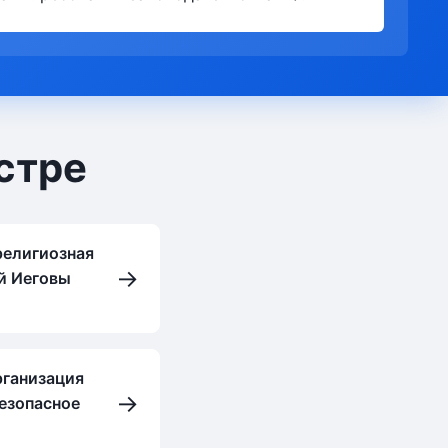
стре
религиозная
→
й Иеговы
рганизация
→
Безопасное