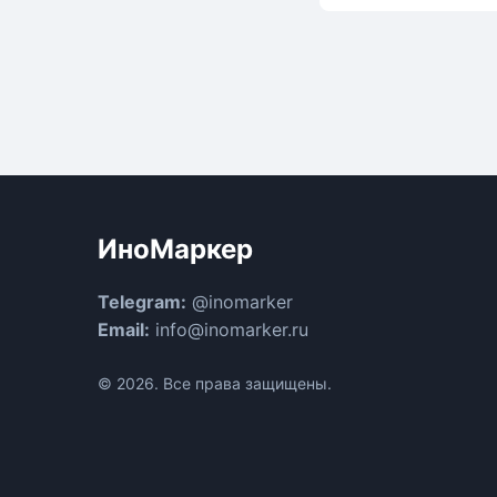
ИноМаркер
Telegram:
@inomarker
Email:
info@inomarker.ru
© 2026. Все права защищены.