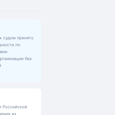
х судом принято
ьности по
твии
рганизации без
й
и Российской
чения их