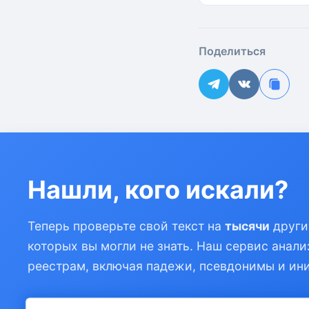
Поделиться
Нашли, кого искали?
Теперь проверьте свой текст на
тысячи
други
которых вы могли не знать. Наш сервис анали
реестрам, включая падежи, псевдонимы и ин