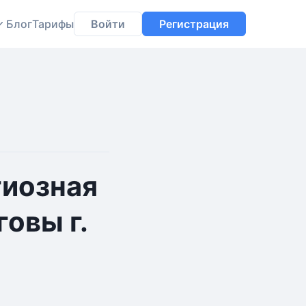
Блог
Тарифы
Войти
Регистрация
гиозная
овы г.