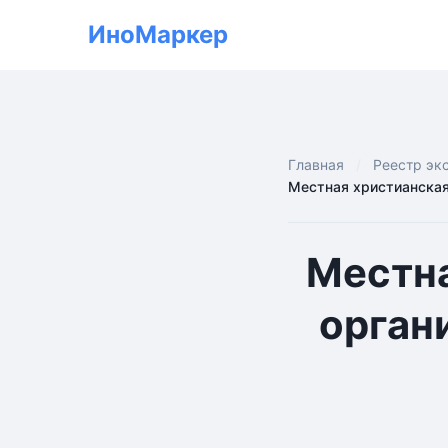
ИноМаркер
Главная
Реестр эк
Местная христианская
Местна
орган