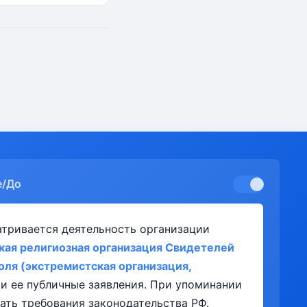
е/До
атривается деятельность организации
кая религиозная организация Свидетелей
оля (экстремистская организация,
и ее публичные заявления. При упоминании
ать требования законодательства РФ.