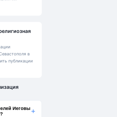
религиозная
зации
Севастополя в
мить публикации
низация
телей Иеговы
+
й?