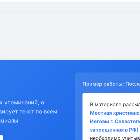
Пример работы: Посл
х упоминаний, о
В материале рассм
зирует текст по всем
Местная христианс
ициалы
Иеговы г. Севастоп
запрещенная в РФ)
необходимо учитыв