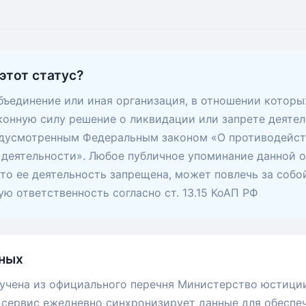
этот статус?
ъединение или иная организация, в отношении которы
конную силу решение о ликвидации или запрете деятел
едусмотренным Федеральным законом «О противодейс
деятельности». Любое публичное упоминание данной о
 что ее деятельность запрещена, может повлечь за собо
ю ответственность согласно ст. 13.15 КоАП РФ
ных
учена из официального перечня Министерство юстици
сервис ежедневно синхронизирует данные для обеспе