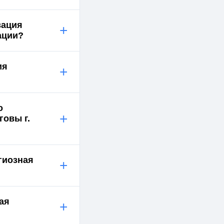
зация
+
ганизации?
ия
+
о
+
говы г.
гиозная
+
ая
+