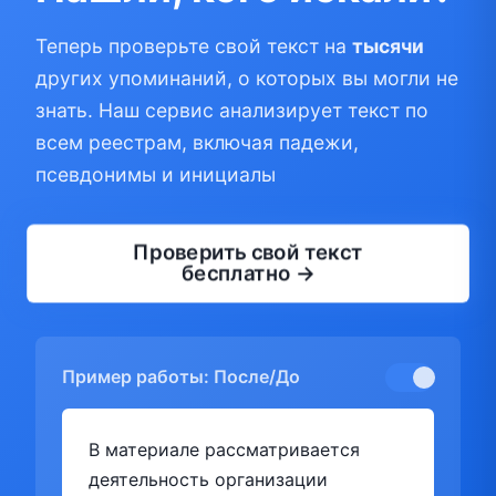
Теперь проверьте свой текст на
тысячи
других упоминаний, о которых вы могли не
знать. Наш сервис анализирует текст по
всем реестрам, включая падежи,
псевдонимы и инициалы
Проверить свой текст
бесплатно →
Пример работы: После/До
В материале рассматривается
деятельность организации