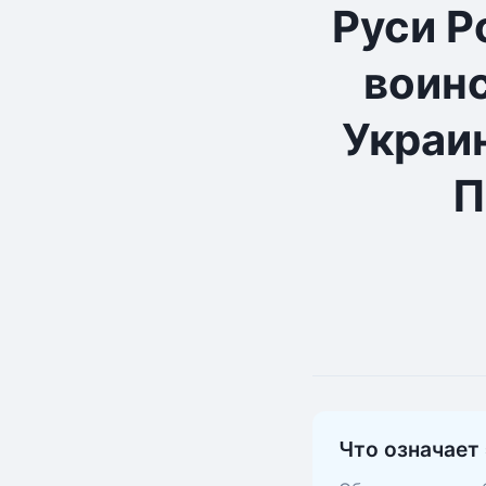
Руси Р
воинс
Украи
П
Что означает 