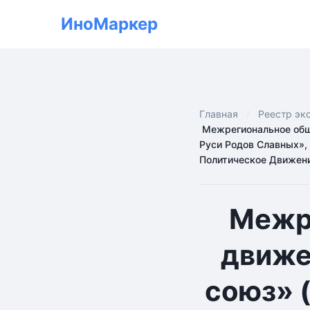
ИноМаркер
Главная
Реестр эк
Межрегиональное общ
Руси Родов Славных»,
Политическое Движен
Межре
движе
союз» 