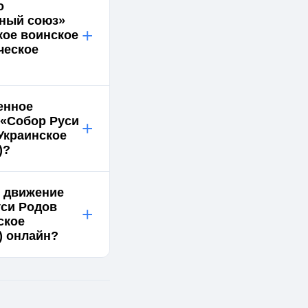
о
ный союз»
+
кое воинское
ческое
енное
 «Собор Руси
+
Украинское
)?
е движение
уси Родов
+
ское
) онлайн?