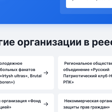
гие организации в рее
олодежное
Региональное обществ
тбольных фанатов
объединение «Русский
→
Irtysh ultras», Brutal
Патриотический клуб-Н
eboren»)
РПК»
 организация «Фонд
Некоммерческая орган
→
цией»
защиты прав граждан»