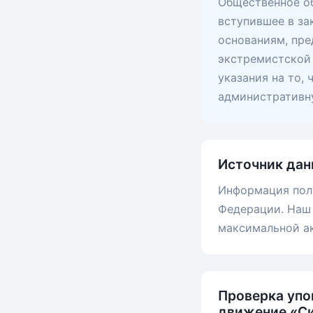
Общественное об
вступившее в за
основаниям, пр
экстремистской 
указания на то,
административну
Источник дан
Информация пол
Федерации. Наш 
максимальной а
Проверка уп
движение «Си