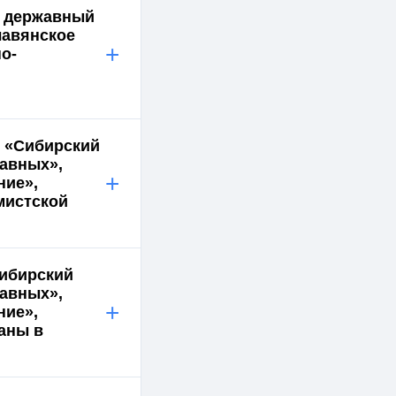
й державный
лавянское
+
о-
е «Сибирский
авных»,
+
ние»,
мистской
ибирский
авных»,
+
ние»,
аны в