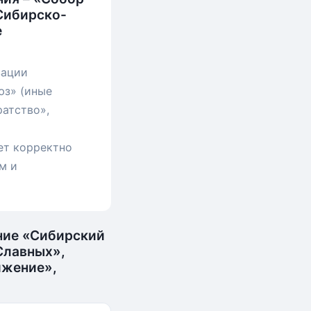
Сибирско-
е
зации
з» (иные
ратство»,
ет корректно
м и
ние «Сибирский
Славных»,
ижение»,