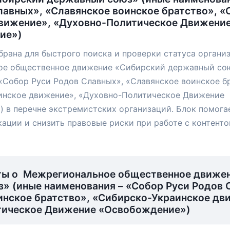
лавных», «Славянское воинское братство», «
вижение», «Духовно-Политическое Движени
ие»)
брана для быстрого поиска и проверки статуса органи
е общественное движение «Сибирский державный сою
«Собор Руси Родов Славных», «Славянское воинское б
инское движение», «Духовно-Политическое Движение
 в перечне экстремистских организаций. Блок помога
ации и снизить правовые риски при работе с контенто
ты о Межрегиональное общественное движе
» (иные наименования – «Собор Руси Родов 
инское братство», «Сибирско-Украинское дв
тическое Движение «Освобождение»)