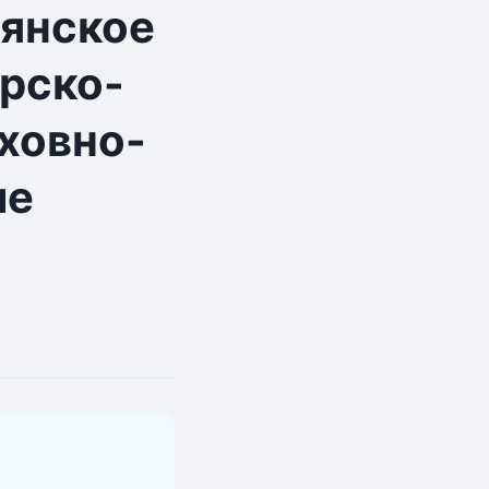
вянское
ирско-
ховно-
ие