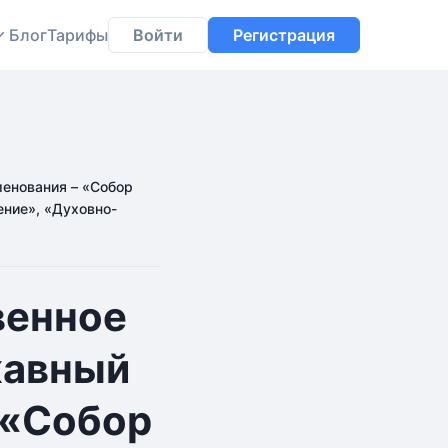
Блог
Тарифы
Войти
Регистрация
енования – «Собор
ение», «Духовно-
венное
жавный
 «Собор