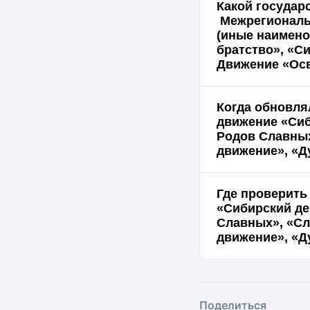
Какой государ
Межрегиональ
(иные наимено
братство», «С
Движение «Ос
Когда обновл
движение «Сиб
Родов Славных
движение», «Д
Где проверить
«Сибирский де
Славных», «Сл
движение», «Д
Поделиться