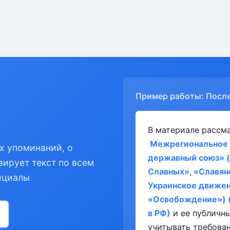
Пример работы: Посл
В материале рассм
Межрегиональное 
х упоминаний, о
державный союз» (
зирует текст по всем
Славных», «Славян
ициалы
Украинское движе
«Освобождение») (
в РФ)
и ее публичн
учитывать требован