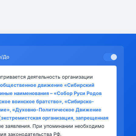
е/До
атривается деятельность организации
общественное движение «Сибирский
иные наименования – «Собор Руси Родов
ское воинское братство», «Сибирско-
ние», «Духовно-Политическое Движение
экстремистская организация, запрещенная
ые заявления. При упоминании необходимо
ия законодательства РФ.