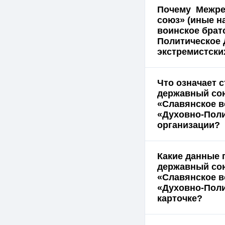
Почему Межре
союз» (иные н
воинское брат
Политическое 
экстремистски
Что означает 
державный сою
«Славянское в
«Духовно-Поли
организации?
Какие данные
державный сою
«Славянское в
«Духовно-Поли
карточке?