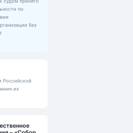
х судом принято
ьности по
твии
рганизации без
й
и Российской
чения их
ественное
ия – «Собор