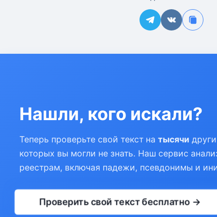
Нашли, кого искали?
Теперь проверьте свой текст на
тысячи
други
которых вы могли не знать. Наш сервис анали
реестрам, включая падежи, псевдонимы и ин
Проверить свой текст бесплатно →