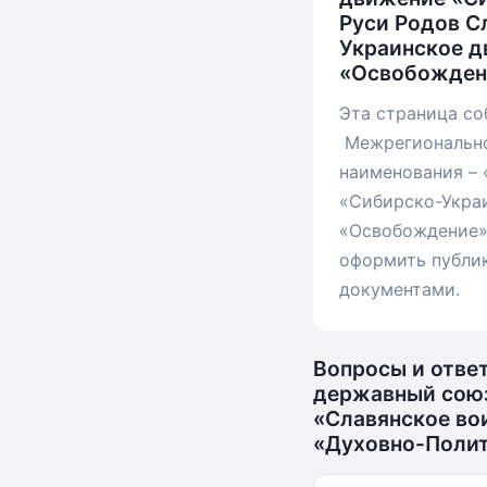
Руси Родов С
Украинское д
«Освобожден
Эта страница со
Межрегионально
наименования – 
«Сибирско-Укра
«Освобождение»)
оформить публик
документами.
Вопросы и отве
державный союз
«Славянское во
«Духовно-Поли