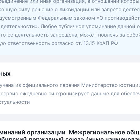
ъединение или иная организация, в отношении которы
конную силу решение о ликвидации или запрете деятел
едусмотренным Федеральным законом «О противодейс
деятельности». Любое публичное упоминание данной о
 что ее деятельность запрещена, может повлечь за собо
ю ответственность согласно ст. 13.15 КоАП РФ
ных
учена из официального перечня Министерство юстици
сервис ежедневно синхронизирует данные для обеспе
ктуальности
оминаний организации Межрегиональное общ
бирский державный союз» (иные наименован