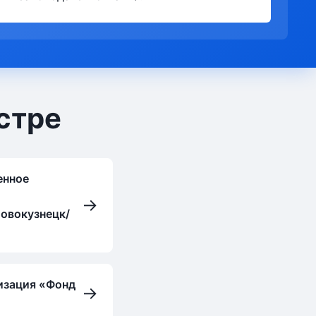
стре
енное
→
овокузнецк/
изация «Фонд
→