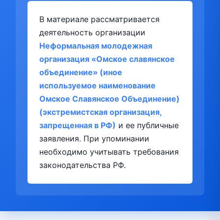
В материале рассматривается
деятельность организации
Неформальная молодежная
организация «Омское славянское
объединение» (иное
используемое наименование
Омское Славянское Объединение)
(экстремистская организация,
запрещенная в РФ)
и ее публичные
заявления. При упоминании
необходимо учитывать требования
законодательства РФ.