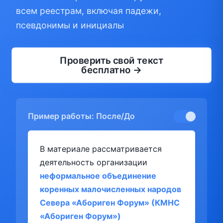
всем реестрам, включая падежи,
псевдонимы и инициалы
Проверить свой текст
бесплатно →
Пример работы: После/До
В материале рассматривается
деятельность организации
неформальное объединение
коренных малочисленных народов
Севера «Абориген Форум» (КМНС
«Абориген Форум»)