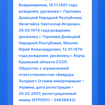
Владимировна, 10.11.1961 года
рождения, уроженка г. Горловка
Донецкой Народной Республики,
Нечитайло Святослав Игоревич,
29.05.1974 года рождения,
уроженец г. Горловка Донецкой
Народной Республики, Мокляк
Юрий Александрович, 13.01.1976
года рождения, уроженец г. Керчь
Крымской области СССР,
Общество с ограниченной
ответственностью «Баядера
Холдинг» (страна инкорпорации –
Украина, дата регистрации –
20.02.2007, регистрационный
номер (ЕГРПОУ) – 34928643)