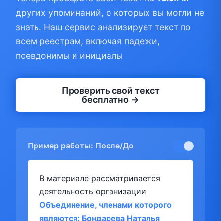
других упоминаний, о которых вы могли не
знать. Наш сервис анализирует текст по
всем реестрам, включая падежи,
псевдонимы и инициалы
Проверить свой текст
бесплатно →
Пример работы: После/До
В материале рассматривается
деятельность организации
Объединение, членами которого
являются: Бондарева Наталья