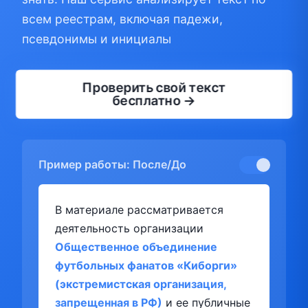
всем реестрам, включая падежи,
псевдонимы и инициалы
Проверить свой текст
бесплатно →
Пример работы: После/До
В материале рассматривается
деятельность организации
Общественное объединение
футбольных фанатов «Киборги»
(экстремистская организация,
запрещенная в РФ)
и ее публичные