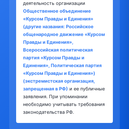
деятельность организации
Общественное объединение
«Курсом Правды и Единения»
(другие названия: Российское
общенародное движение «Курсом
Правды и Единения»,
Всероссийская политическая
партия «Курсом Правды и
Единения», Политическая партия
«Курсом Правды и Единения»)
(экстремистская организация,
запрещенная в РФ)
и ее публичные
заявления. При упоминании
необходимо учитывать требования
законодательства РФ.