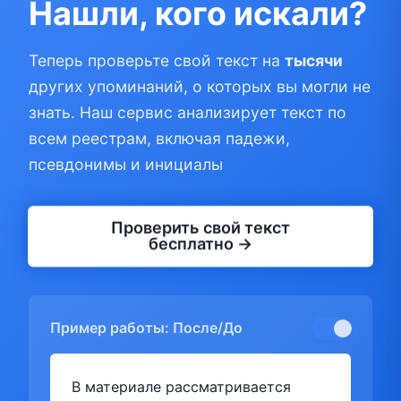
Нашли, кого искали?
Теперь проверьте свой текст на
тысячи
других упоминаний, о которых вы могли не
знать. Наш сервис анализирует текст по
всем реестрам, включая падежи,
псевдонимы и инициалы
Проверить свой текст
бесплатно →
Пример работы: После/До
В материале рассматривается