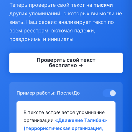
Теперь проверьте свой текст на
тысячи
других упоминаний, о которых вы могли не
знать. Наш сервис анализирует текст по
всем реестрам, включая падежи,
псевдонимы и инициалы
Проверить свой текст
бесплатно →
Пример работы: После/До
В тексте встречается упоминание
организации
«Движение Талибан»
(террористическая организация,