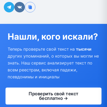
Нашли, кого искали?
Теперь проверьте свой текст на
тысячи
других упоминаний, о которых вы могли не
знать. Наш сервис анализирует текст по
всем реестрам, включая падежи,
псевдонимы и инициалы
Проверить свой текст
бесплатно →