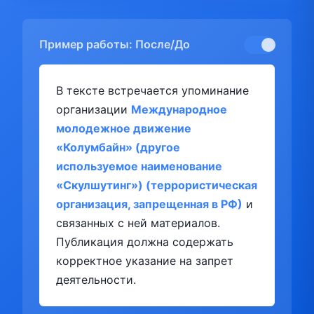
Пример работы: После/До
В тексте встречается упоминание
организации
Международное
молодежное движение
«Колумбайн» (другое
используемое наименование
«Скулшутинг») (террористическая
организация, запрещенная в РФ)
и
связанных с ней материалов.
Публикация должна содержать
корректное указание на запрет
деятельности.