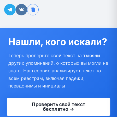
Нашли, кого искали?
Теперь проверьте свой текст на
тысячи
других упоминаний, о которых вы могли не
знать. Наш сервис анализирует текст по
всем реестрам, включая падежи,
псевдонимы и инициалы
Проверить свой текст
бесплатно →