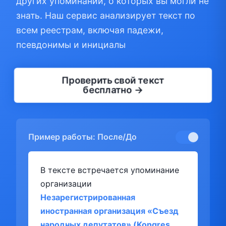
других упоминаний, о которых вы могли не
знать. Наш сервис анализирует текст по
всем реестрам, включая падежи,
псевдонимы и инициалы
Проверить свой текст
бесплатно →
Пример работы: После/До
В тексте встречается упоминание
организации
Незарегистрированная
иностранная организация «Съезд
народных депутатов» (Kongres