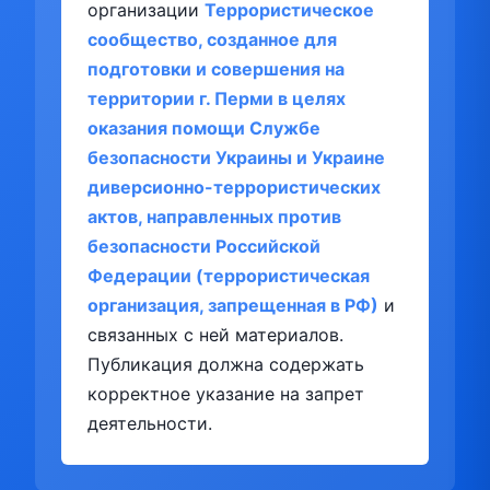
организации
Террористическое
сообщество, созданное для
подготовки и совершения на
территории г. Перми в целях
оказания помощи Службе
безопасности Украины и Украине
диверсионно-террористических
актов, направленных против
безопасности Российской
Федерации (террористическая
организация, запрещенная в РФ)
и
связанных с ней материалов.
Публикация должна содержать
корректное указание на запрет
деятельности.