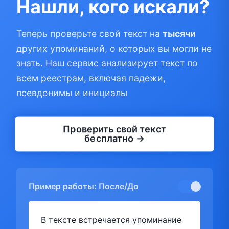
Нашли, кого искали?
Теперь проверьте свой текст на
тысячи
других упоминаний, о которых вы могли не
знать. Наш сервис анализирует текст по
всем реестрам, включая падежи,
псевдонимы и инициалы
Проверить свой текст
бесплатно →
Пример работы: После/До
В тексте встречается упоминание