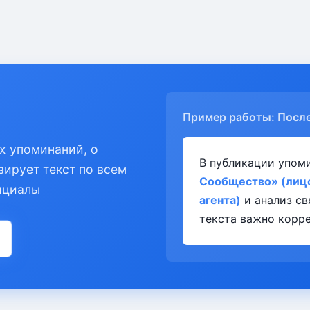
Пример работы: Посл
х упоминаний, о
В публикации упом
зирует текст по всем
Сообщество» (лиц
ициалы
агента)
и анализ св
текста важно корре