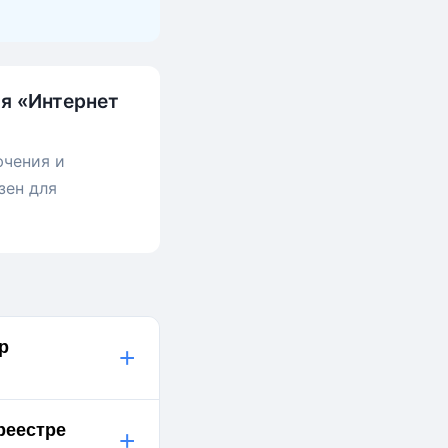
ия «Интернет
ючения и
зен для
р
+
реестре
+