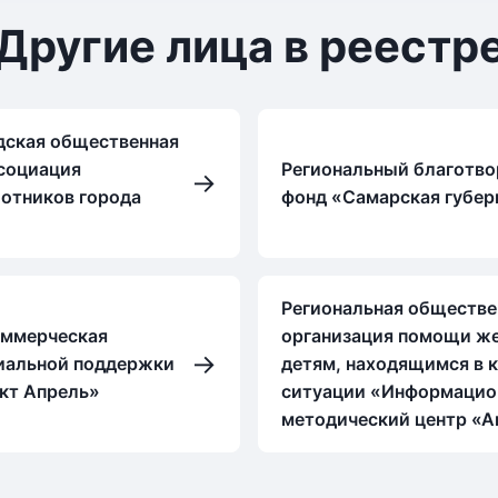
Другие лица в реестр
дская общественная
социация
Региональный благотв
→
отников города
фонд «Самарская губер
Региональная обществе
оммерческая
организация помощи ж
→
иальной поддержки
детям, находящимся в 
кт Апрель»
ситуации «Информацио
методический центр «А