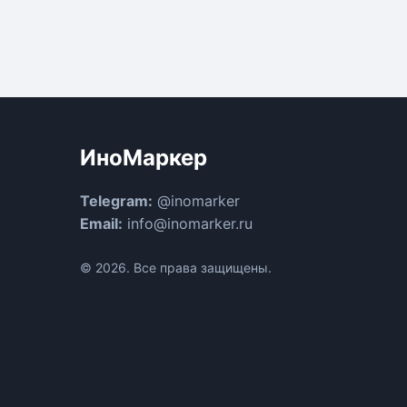
ИноМаркер
Telegram:
@inomarker
Email:
info@inomarker.ru
© 2026. Все права защищены.