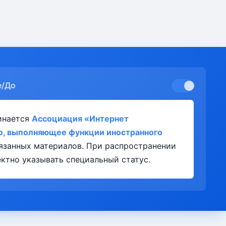
е/До
инается
Ассоциация «Интернет
о, выполняющее функции иностранного
язанных материалов. При распространении
ктно указывать специальный статус.