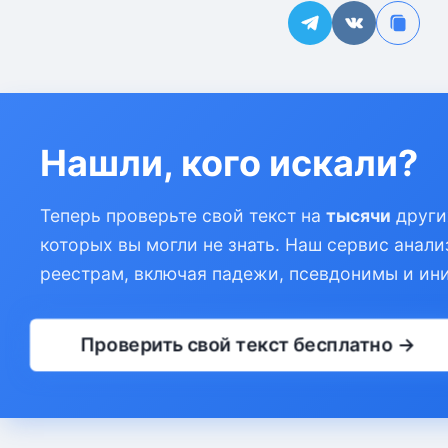
Нашли, кого искали?
Теперь проверьте свой текст на
тысячи
други
которых вы могли не знать. Наш сервис анали
реестрам, включая падежи, псевдонимы и ин
Проверить свой текст бесплатно →