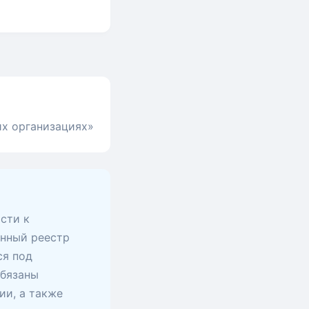
их организациях»
сти к
анный реестр
ся под
обязаны
ии, а также