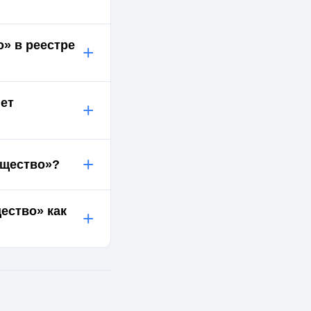
» в реестре
+
ет
+
+
бщество»?
ество» как
+