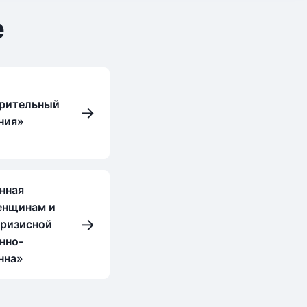
е
орительный
→
ния»
нная
енщинам и
→
кризисной
нно-
нна»