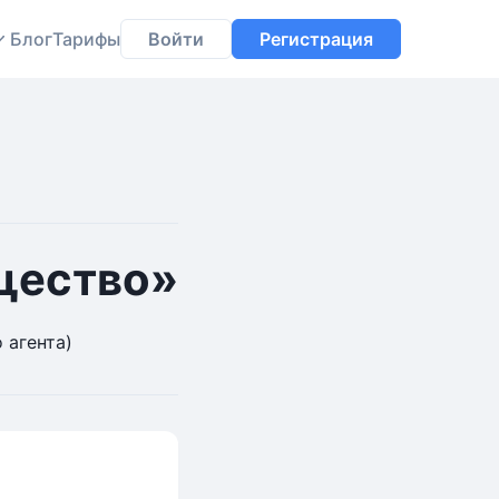
Блог
Тарифы
Войти
Регистрация
щество»
 агента)