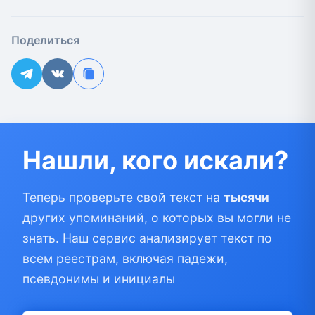
Поделиться
Нашли, кого искали?
Теперь проверьте свой текст на
тысячи
других упоминаний, о которых вы могли не
знать. Наш сервис анализирует текст по
всем реестрам, включая падежи,
псевдонимы и инициалы