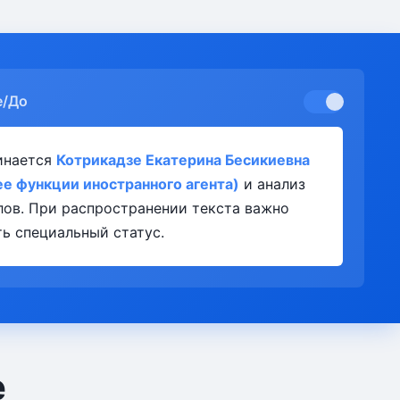
е/До
инается
Котрикадзе Екатерина Бесикиевна
е функции иностранного агента)
и анализ
лов. При распространении текста важно
ь специальный статус.
е