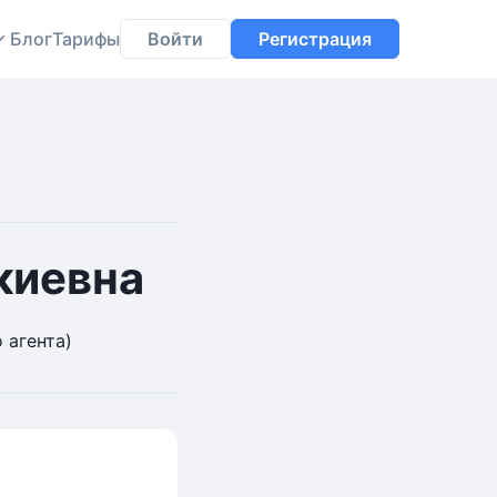
Блог
Тарифы
Войти
Регистрация
киевна
 агента)