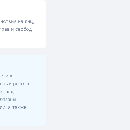
йствия на лиц,
прав и свобод
сти к
анный реестр
ся под
обязаны
ии, а также