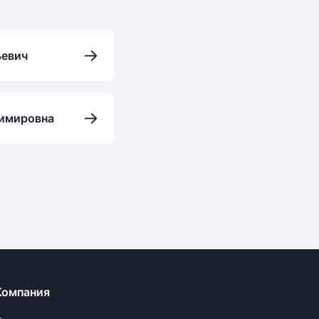
→
ьевич
→
димировна
Компания