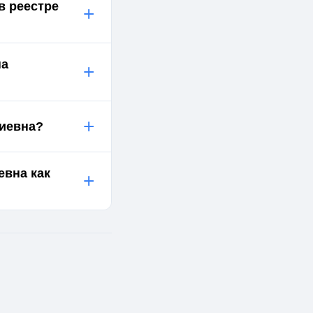
в реестре
+
на
+
+
киевна?
евна как
+