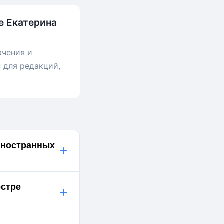
е Екатерина
ючения и
 для редакций,
 иностранных
+
естре
+