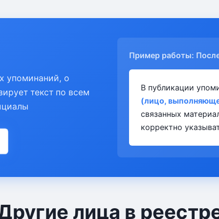
Пример работы: Посл
х упоминаний, о
В публикации упом
зирует текст по всем
(лицо, выполняюще
ициалы
связанных материа
корректно указыват
Другие лица в реестр