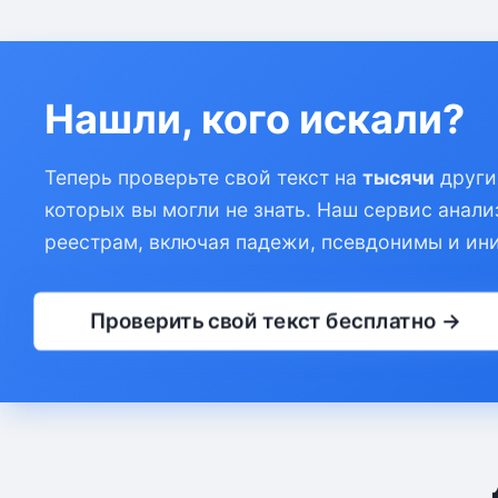
Нашли, кого искали?
Теперь проверьте свой текст на
тысячи
други
которых вы могли не знать. Наш сервис анали
реестрам, включая падежи, псевдонимы и ин
Проверить свой текст бесплатно →