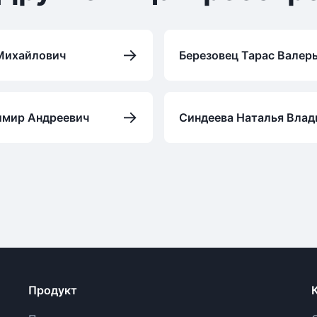
→
Михайлович
Березовец Тарас Валер
→
имир Андреевич
Синдеева Наталья Вла
Продукт