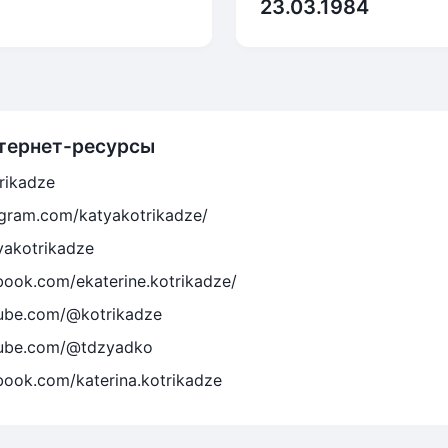
23.03.1984
тернет-ресурсы
trikadze
agram.com/katyakotrikadze/
yakotrikadze
book.com/ekaterine.kotrikadze/
tube.com/@kotrikadze
tube.com/@tdzyadko
book.com/katerina.kotrikadze