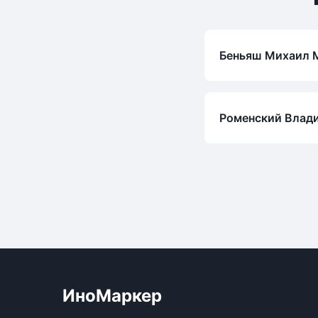
Беньяш Михаил 
Роменский Влад
ИноМаркер