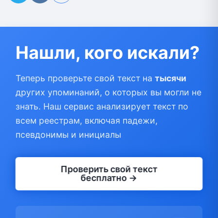
Нашли, кого искали?
Теперь проверьте свой текст на
тысячи
других упоминаний, о которых вы могли не
знать. Наш сервис анализирует текст по
всем реестрам, включая падежи,
псевдонимы и инициалы
Проверить свой текст
бесплатно →