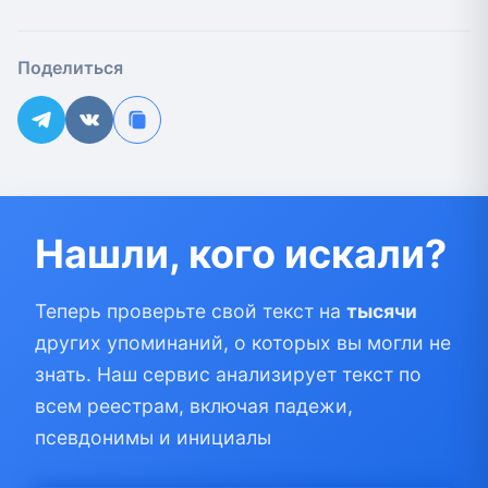
Поделиться
Нашли, кого искали?
Теперь проверьте свой текст на
тысячи
других упоминаний, о которых вы могли не
знать. Наш сервис анализирует текст по
всем реестрам, включая падежи,
псевдонимы и инициалы