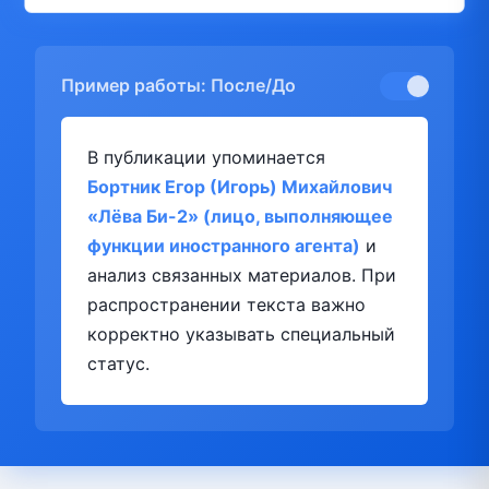
Пример работы: После/До
В публикации упоминается
Бортник Егор (Игорь) Михайлович
«Лёва Би-2» (лицо, выполняющее
функции иностранного агента)
и
анализ связанных материалов. При
распространении текста важно
корректно указывать специальный
статус.