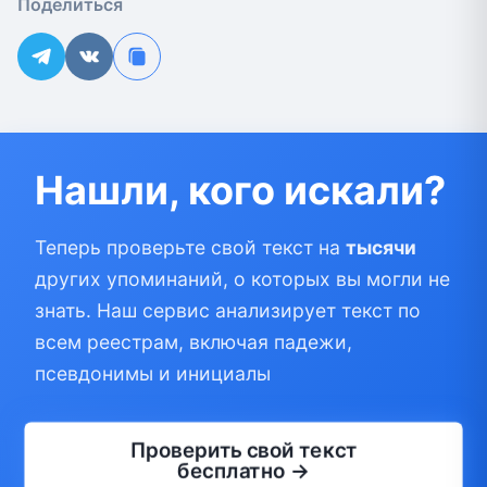
Поделиться
Нашли, кого искали?
Теперь проверьте свой текст на
тысячи
других упоминаний, о которых вы могли не
знать. Наш сервис анализирует текст по
всем реестрам, включая падежи,
псевдонимы и инициалы
Проверить свой текст
бесплатно →