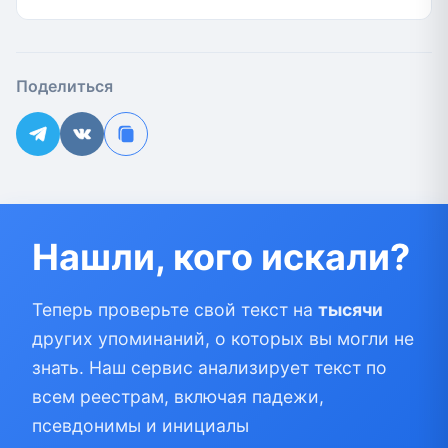
Поделиться
Нашли, кого искали?
Теперь проверьте свой текст на
тысячи
других упоминаний, о которых вы могли не
знать. Наш сервис анализирует текст по
всем реестрам, включая падежи,
псевдонимы и инициалы