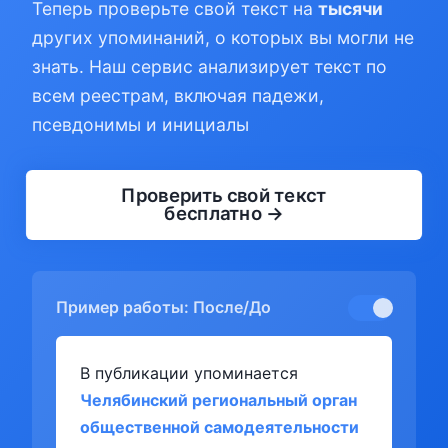
Теперь проверьте свой текст на
тысячи
других упоминаний, о которых вы могли не
знать. Наш сервис анализирует текст по
всем реестрам, включая падежи,
псевдонимы и инициалы
Проверить свой текст
бесплатно →
Пример работы: После/До
В публикации упоминается
Челябинский региональный орган
общественной самодеятельности