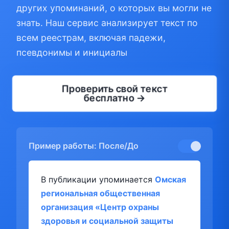
других упоминаний, о которых вы могли не
знать. Наш сервис анализирует текст по
всем реестрам, включая падежи,
псевдонимы и инициалы
Проверить свой текст
бесплатно →
Пример работы: После/До
В публикации упоминается
Омская
региональная общественная
организация «Центр охраны
здоровья и социальной защиты