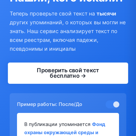
Теперь проверьте свой текст на
тысячи
других упоминаний, о которых вы могли не
знать. Наш сервис анализирует текст по
всем реестрам, включая падежи,
псевдонимы и инициалы
Проверить свой текст
бесплатно →
Пример работы: После/До
В публикации упоминается
Фонд
охраны окружающей среды и