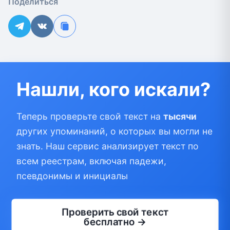
Поделиться
Нашли, кого искали?
Теперь проверьте свой текст на
тысячи
других упоминаний, о которых вы могли не
знать. Наш сервис анализирует текст по
всем реестрам, включая падежи,
псевдонимы и инициалы
Проверить свой текст
бесплатно →