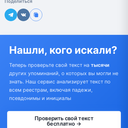
Поделиться
Нашли, кого искали?
Теперь проверьте свой текст на
тысячи
других упоминаний, о которых вы могли не
знать. Наш сервис анализирует текст по
всем реестрам, включая падежи,
псевдонимы и инициалы
Проверить свой текст
бесплатно →