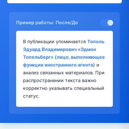
Пример работы: После/До
В публикации упоминается
Тополь
Эдуард Владимирович «Эдмон
Топельберг» (лицо, выполняющее
функции иностранного агента)
и
анализ связанных материалов. При
распространении текста важно
корректно указывать специальный
статус.