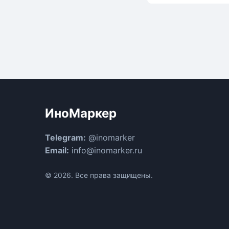
ИноМаркер
Telegram:
@inomarker
Email:
info@inomarker.ru
© 2026. Все права защищены.