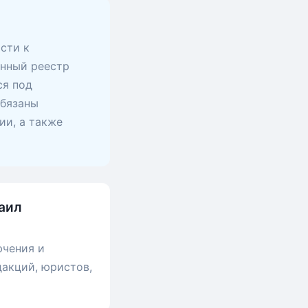
сти к
анный реестр
ся под
обязаны
ии, а также
хаил
ючения и
дакций, юристов,