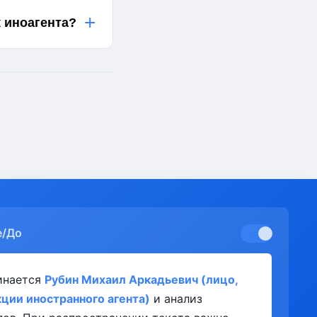
+
 иноагента?
е/До
инается
Рубин Михаил Аркадьевич (лицо,
ии иностранного агента)
и анализ