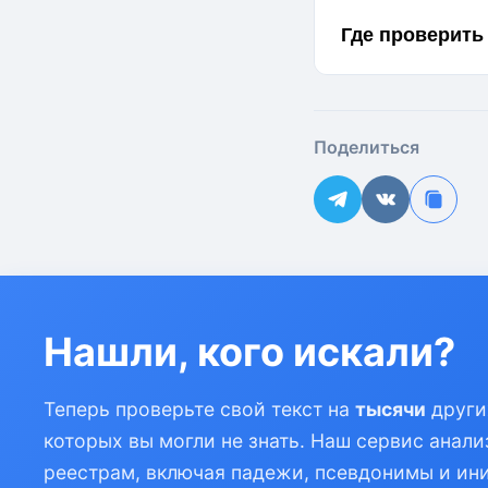
Где проверить
Поделиться
Нашли, кого искали?
Теперь проверьте свой текст на
тысячи
други
которых вы могли не знать. Наш сервис анали
реестрам, включая падежи, псевдонимы и ин