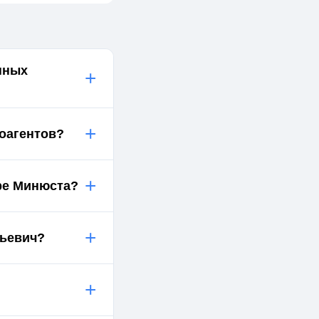
нных
+
+
ноагентов?
+
тре Минюста?
+
дьевич?
+