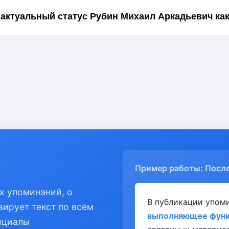
 актуальный статус Рубин Михаил Аркадьевич как
Пример работы: Посл
х упоминаний, о
В публикации упом
зирует текст по всем
выполняющее функц
ициалы