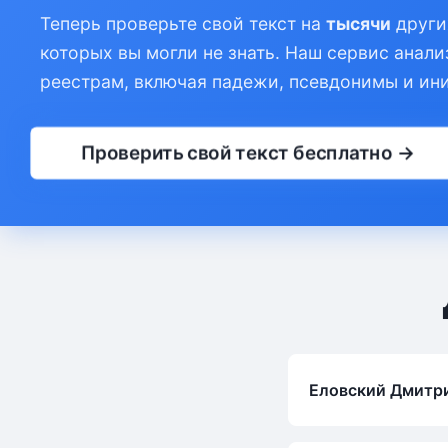
Теперь проверьте свой текст на
тысячи
други
которых вы могли не знать. Наш сервис анали
реестрам, включая падежи, псевдонимы и ин
Проверить свой текст бесплатно →
Еловский Дмитр