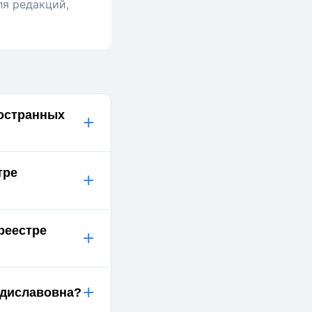
ля редакций,
ностранных
+
тре
+
реестре
+
+
адиславовна?