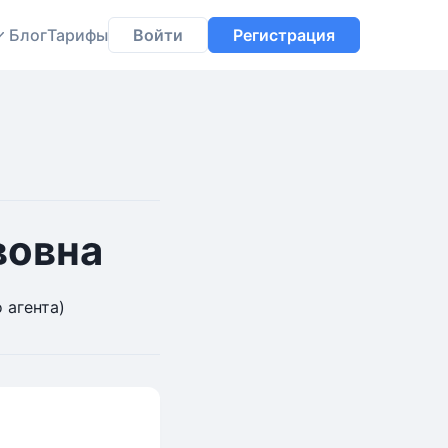
Блог
Тарифы
Войти
Регистрация
вовна
 агента)