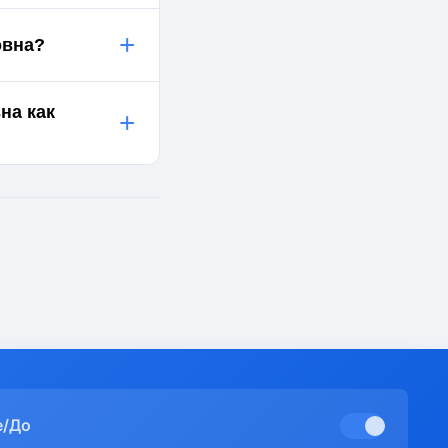
+
овна?
на как
+
е/До