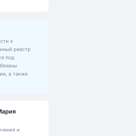
сти к
анный реестр
ся под
обязаны
ии, а также
Мария
ючения и