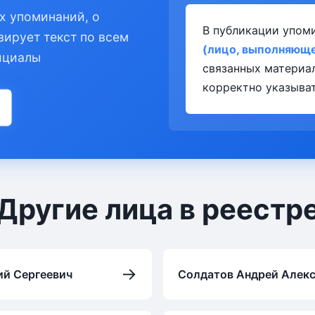
х упоминаний, о
В публикации упом
зирует текст по всем
(лицо, выполняюще
ициалы
связанных материа
корректно указыват
Другие лица в реестр
→
ий Сергеевич
Солдатов Андрей Алек