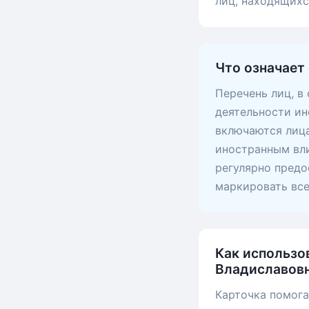
лиц, находящих
Что означает
Перечень лиц, в
деятельности ин
включаются лица
иностранным вли
регулярно предо
маркировать вс
Как использо
Владиславов
Карточка помога