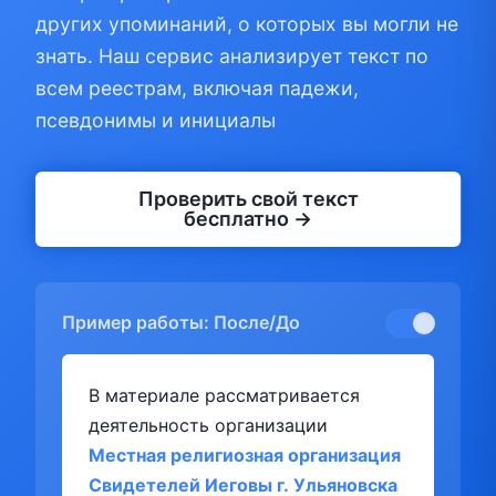
других упоминаний, о которых вы могли не
знать. Наш сервис анализирует текст по
всем реестрам, включая падежи,
псевдонимы и инициалы
Проверить свой текст
бесплатно →
Пример работы: После/До
В материале рассматривается
деятельность организации
Местная религиозная организация
Свидетелей Иеговы г. Ульяновска