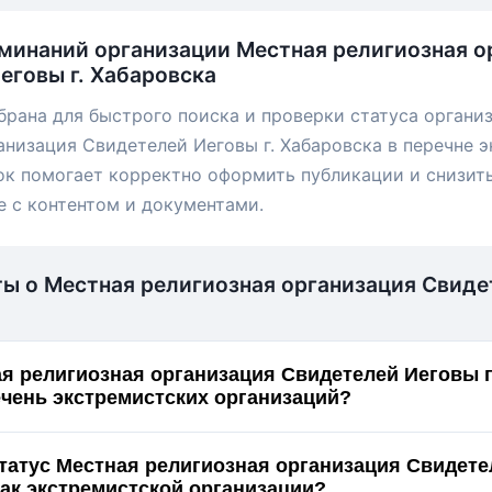
минаний организации Местная религиозная о
еговы г. Хабаровска
брана для быстрого поиска и проверки статуса органи
анизация Свидетелей Иеговы г. Хабаровска в перечне 
ок помогает корректно оформить публикации и снизит
е с контентом и документами.
ты о Местная религиозная организация Свид
я религиозная организация Свидетелей Иеговы г
ечень экстремистских организаций?
статус Местная религиозная организация Свидет
. Хабаровска как экстремистской организации?