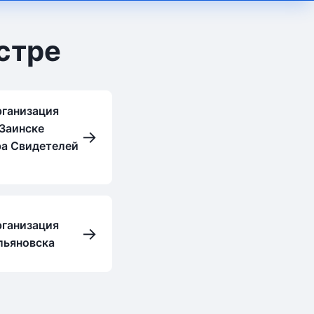
стре
рганизация
 Заинске
→
ра Свидетелей
рганизация
→
льяновска