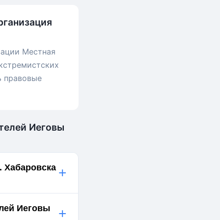
рганизация
зации Местная
экстремистских
ь правовые
етелей Иеговы
. Хабаровска
+
елей Иеговы
+