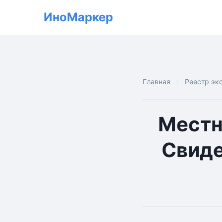
ИноМаркер
Главная
Реестр эк
Местн
Свиде