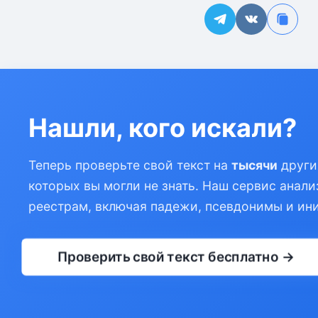
Нашли, кого искали?
Теперь проверьте свой текст на
тысячи
други
которых вы могли не знать. Наш сервис анали
реестрам, включая падежи, псевдонимы и ин
Проверить свой текст бесплатно →