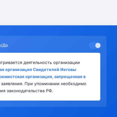
е/До
атривается деятельность организации
ая организация Свидетелей Иеговы
тремистская организация, запрещенная в
 заявления. При упоминании необходимо
ия законодательства РФ.