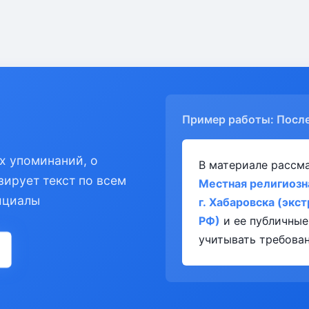
Пример работы: Посл
х упоминаний, о
В материале рассм
зирует текст по всем
Местная религиозн
ициалы
г. Хабаровска (экс
РФ)
и ее публичные
учитывать требован