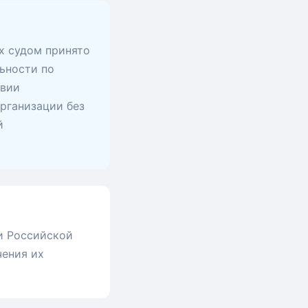
х судом принято
ьности по
твии
рганизации без
й
и Российской
чения их