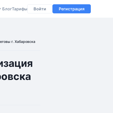
Блог
Тарифы
Войти
Регистрация
еговы г. Хабаровска
изация
ровска