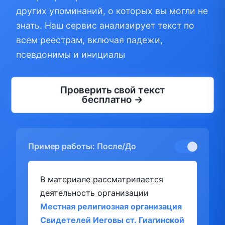
других упоминаний, о которых вы могли не
знать. Наш сервис анализирует текст по
всем реестрам, включая падежи,
псевдонимы и инициалы
Проверить свой текст
бесплатно →
Пример работы: После/До
В материале рассматривается
деятельность организации
Местная религиозная организация
Свидетелей Иеговы ст. Гиагинской