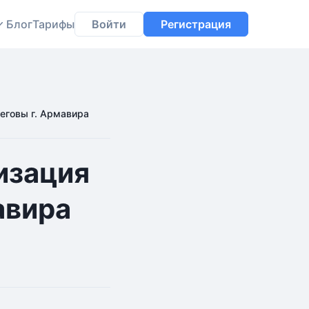
Блог
Тарифы
Войти
Регистрация
еговы г. Армавира
изация
авира