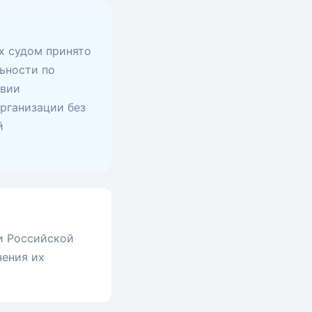
х судом принято
ьности по
твии
рганизации без
й
и Российской
чения их