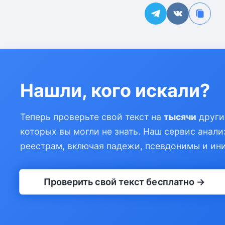
Нашли, кого искали?
Теперь проверьте свой текст на
тысячи
други
которых вы могли не знать. Наш сервис анали
реестрам, включая падежи, псевдонимы и ин
Проверить свой текст бесплатно →