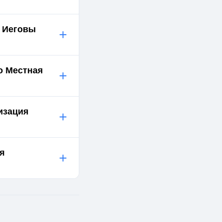
й Иеговы
+
о Местная
+
изация
+
ия
+