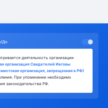
е/До
атривается деятельность организации
ая организация Свидетелей Иеговы
емистская организация, запрещенная в РФ)
явления. При упоминании необходимо
ия законодательства РФ.