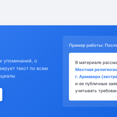
Пример работы: Посл
х упоминаний, о
В материале рассм
зирует текст по всем
Местная религиозн
ициалы
г. Армавира (экстр
и ее публичные за
учитывать требован