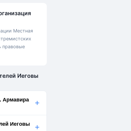
рганизация
зации Местная
кстремистских
ь правовые
етелей Иеговы
. Армавира
+
елей Иеговы
+