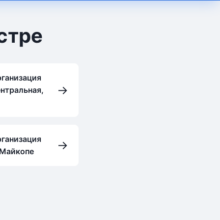
стре
рганизация
→
нтральная,
рганизация
→
 Майкопе