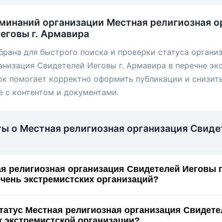
минаний организации Местная религиозная о
еговы г. Армавира
брана для быстрого поиска и проверки статуса органи
анизация Свидетелей Иеговы г. Армавира в перечне э
ок помогает корректно оформить публикации и снизит
е с контентом и документами.
ты о Местная религиозная организация Свид
я религиозная организация Свидетелей Иеговы г
ечень экстремистских организаций?
статус Местная религиозная организация Свидет
Армавира как экстремистской организации?